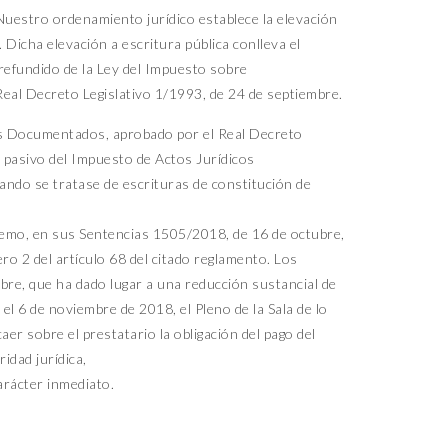
Nuestro ordenamiento jurídico establece la elevación
 Dicha elevación a escritura pública conlleva el
efundido de la Ley del Impuesto sobre
al Decreto Legislativo 1/1993, de 24 de septiembre.
os Documentados, aprobado por el Real Decreto
 pasivo del Impuesto de Actos Jurídicos
ndo se tratase de escrituras de constitución de
remo, en sus Sentencias 1505/2018, de 16 de octubre,
o 2 del artículo 68 del citado reglamento. Los
bre, que ha dado lugar a una reducción sustancial de
el 6 de noviembre de 2018, el Pleno de la Sala de lo
r sobre el prestatario la obligación del pago del
idad jurídica,
arácter inmediato.