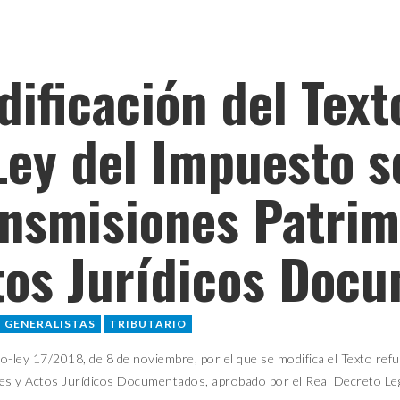
ificación del Text
Ley del Impuesto s
ansmisiones Patrim
tos Jurídicos Doc
GENERALISTAS
TRIBUTARIO
o-ley 17/2018, de 8 de noviembre, por el que se modifica el Texto re
es y Actos Jurídicos Documentados, aprobado por el Real Decreto Leg