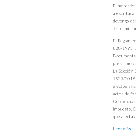
El mercado 
a escritura
devengo del
Transmision
El Reglamen
828/1995, d
Documentado
préstamo co
La Sección 
1523/2018, 
efectos anu
actos de fo
Contencioso
impuesto. E
que afecta 
Leer más