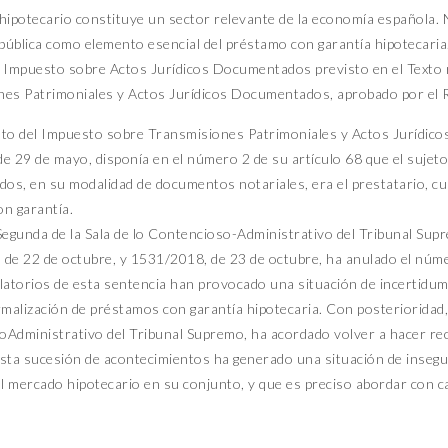
hipotecario constituye un sector relevante de la economía española. 
 pública como elemento esencial del préstamo con garantía hipotecaria.
 Impuesto sobre Actos Jurídicos Documentados previsto en el Texto r
es Patrimoniales y Actos Jurídicos Documentados, aprobado por el Re
to del Impuesto sobre Transmisiones Patrimoniales y Actos Jurídic
e 29 de mayo, disponía en el número 2 de su artículo 68 que el sujeto
s, en su modalidad de documentos notariales, era el prestatario, cua
n garantía.
Segunda de la Sala de lo Contencioso-Administrativo del Tribunal Sup
de 22 de octubre, y 1531/2018, de 23 de octubre, ha anulado el númer
latorios de esta sentencia han provocado una situación de incertidum
rmalización de préstamos con garantía hipotecaria. Con posterioridad, 
Administrativo del Tribunal Supremo, ha acordado volver a hacer recae
sta sucesión de acontecimientos ha generado una situación de insegur
al mercado hipotecario en su conjunto, y que es preciso abordar con c