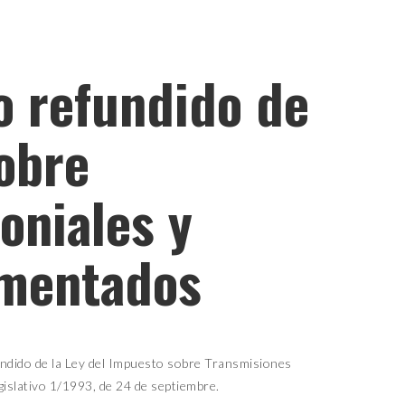
o refundido de
obre
oniales y
umentados
fundido de la Ley del Impuesto sobre Transmisiones
islativo 1/1993, de 24 de septiembre.