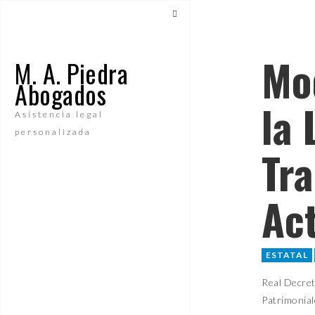
Mod
M. A. Piedra
Abogados
la 
Asistencia legal
personalizada
Tr
Ac
ESTATAL
Real Decret
Patrimonial